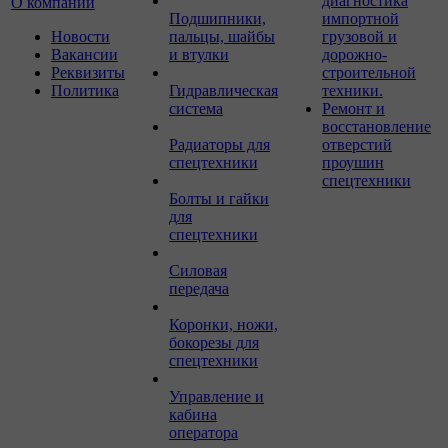
диагностика
О компании
Подшипники,
импортной
Новости
пальцы, шайбы
грузовой и
Вакансии
и втулки
дорожно-
Реквизиты
строительной
Политика
Гидравлическая
техники.
система
Ремонт и
восстановление
Радиаторы для
отверстий
спецтехники
проушин
спецтехники
Болты и гайки
для
спецтехники
Силовая
передача
Коронки, ножи,
бокорезы для
спецтехники
Управление и
кабина
оператора