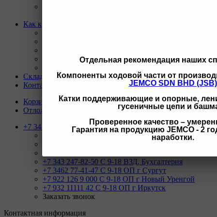
Ремонт и восстановление отверстий проушин
спецтехники
Как купить
Назад
Как купить
Условия оплаты
Условия доставки
Отдельная рекомендация наших с
Гарантия на товар
Компоненты ходовой части от производ
Склады
JEMCO SDN BHD (JSB)
Контакты
Катки поддерживающие и опорные, лени
Корзина
0
гусеничные цепи и башм
Отложенные
0
Проверенное качество – умерен
+7 343 247-83-62
Гарантия на продукцию JEMCO - 2 год
Назад
наработки.
Телефоны
+7 343 247-83-62
С 9-20 отдел продаж ГО
+7 343 247-82-50
С 9-18 ВЗД, Бухгалтерия
+7 3462 77-41-47
С 9-18 ОП г Сургут
+7 922 126 9 000
С 9-18 ОП г Новый Уренгой
+7 932 11111 42
С 9-18 ОП г Иркутск
Заказать звонок
Контактная информация