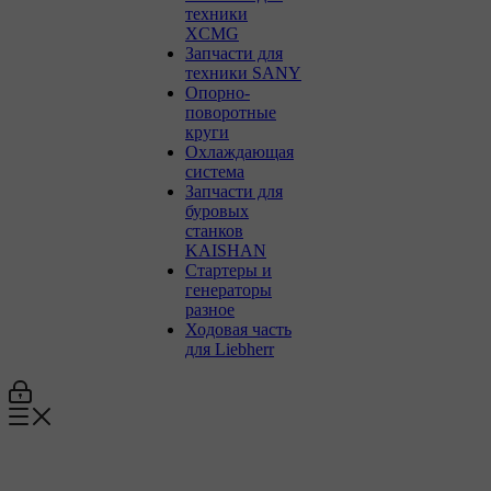
техники
XCMG
Запчасти для
техники SANY
Опорно-
поворотные
круги
Охлаждающая
система
Запчасти для
буровых
станков
KAISHAN
Стартеры и
генераторы
разное
Ходовая часть
для Liebherr