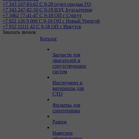
+7 343 247-83-62
С 9-20 отдел продаж ГО
+7 343 247-82-50
С 9-18 ВЗД, Бухгалтерия
+7 3462 77-41-47
С 9-18 ОП г Сургут
+7 922 126 9 000
С 9-18 ОП г Новый Уренгой
+7 932 11111 42
С 9-18 ОП г Иркутск
Заказать звонок
Каталог
Запчасти для
двигателей и
сопутствующих
систем
Инструмент и
материалы для
СТО
Фильтры для
спецтехники
Разное
Навесное
оборудование