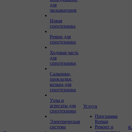
для
экскаваторов
Новая
спецтехника
Ремни для
спецтехники
Ходовая часть
для
спецтехники
Сальники,
прокладки,
кольца для
спецтехники
Узлы и
агрегаты для
Услуги
спецтехники
Программа
Электрическая
Reman
система
Ремонт и
К