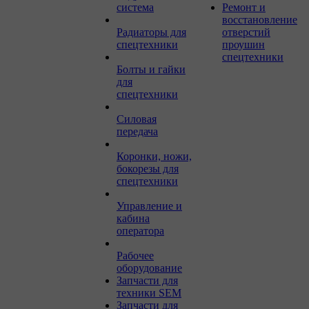
система
Ремонт и
восстановление
Радиаторы для
отверстий
спецтехники
проушин
спецтехники
Болты и гайки
для
спецтехники
Силовая
передача
Коронки, ножи,
бокорезы для
спецтехники
Управление и
кабина
оператора
Рабочее
оборудование
Запчасти для
техники SEM
Запчасти для