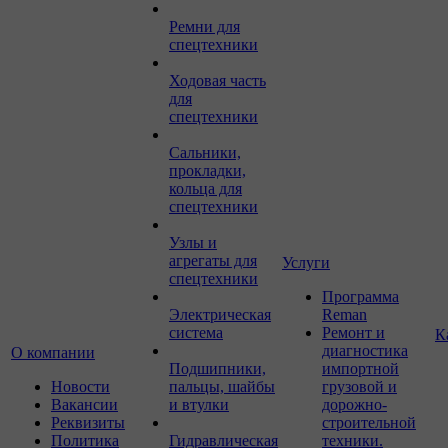
Ремни для
спецтехники
Ходовая часть
для
спецтехники
Сальники,
прокладки,
кольца для
спецтехники
Узлы и
агрегаты для
Услуги
спецтехники
Программа
Электрическая
Reman
система
Ремонт и
К
диагностика
О компании
Подшипники,
импортной
Новости
пальцы, шайбы
грузовой и
Вакансии
и втулки
дорожно-
Реквизиты
строительной
Политика
Гидравлическая
техники.