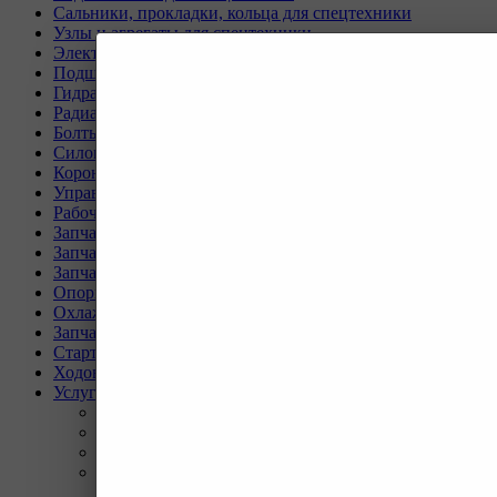
Сальники, прокладки, кольца для спецтехники
Узлы и агрегаты для спецтехники
Электрическая система
Подшипники, пальцы, шайбы и втулки
Гидравлическая система
Радиаторы для спецтехники
Болты и гайки для спецтехники
Силовая передача
Коронки, ножи, бокорезы для спецтехники
Управление и кабина оператора
Рабочее оборудование
Запчасти для техники SEM
Запчасти для техники XCMG
Запчасти для техники SANY
Опорно-поворотные круги
Охлаждающая система
Запчасти для буровых станков KAISHAN
Стартеры и генераторы разное
Ходовая часть для Liebherr
Услуги
Назад
Услуги
Программа Reman
Ремонт и диагностика импортной грузовой и
дорожно-строительной техники.