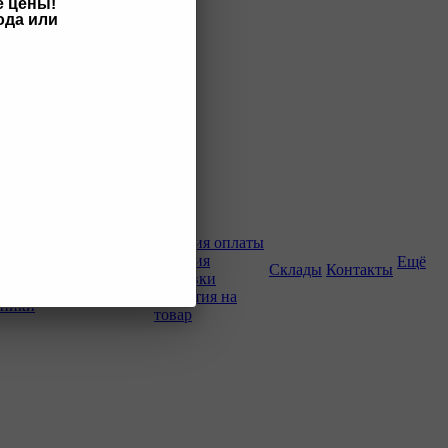
е цены!
ода или
Как купить
Условия оплаты
Условия
Ещё
о-строительной
Склады
Контакты
доставки
Гарантия на
хники
товар