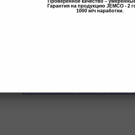
Проверенное качество – умеренны
Гарантия на продукцию JEMCO - 2 г
в
1000 м/ч наработки.
Услуги
Программа Reman
Ремонт и диагностика импортной грузовой и дорожн
техники.
Ремонт и восстановление отверстий проушин спецте