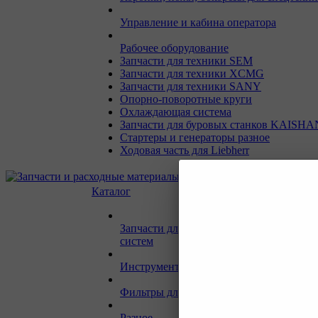
Управление и кабина оператора
Рабочее оборудование
Запчасти для техники SEM
Запчасти для техники XCMG
Запчасти для техники SANY
Опорно-поворотные круги
Охлаждающая система
Запчасти для буровых станков KAISHA
Стартеры и генераторы разное
Ходовая часть для Liebherr
Каталог
Запчасти для двигателей и сопутствую
систем
Инструмент и материалы для СТО
Фильтры для спецтехники
Разное