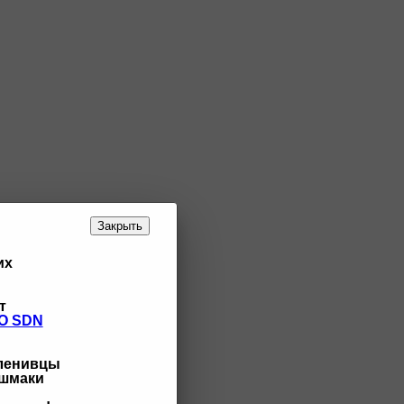
Закрыть
их
т
O SDN
 ленивцы
ашмаки