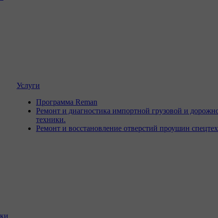
Услуги
Программа Reman
Ремонт и диагностика импортной грузовой и дорожн
техники.
Ремонт и восстановление отверстий проушин спецте
ики