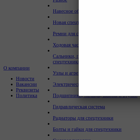
Навесное оборудование для экскаваторо
Новая спецтехника
Ремни для спецтехники
Ходовая часть для спецтехники
Сальники, прокладки, кольца для
спецтехники
О компании
Узлы и агрегаты для спецтехники
Новости
Вакансии
Электрическая система
Реквизиты
Политика
Подшипники, пальцы, шайбы и втулки
Гидравлическая система
Радиаторы для спецтехники
Болты и гайки для спецтехники