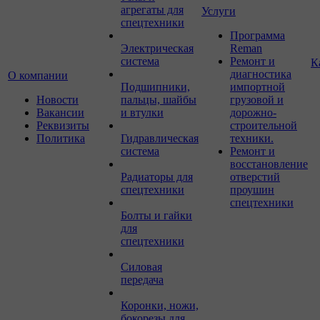
агрегаты для
Услуги
спецтехники
Программа
Электрическая
Reman
система
Ремонт и
К
диагностика
О компании
Подшипники,
импортной
Новости
пальцы, шайбы
грузовой и
Вакансии
и втулки
дорожно-
Реквизиты
строительной
Политика
Гидравлическая
техники.
система
Ремонт и
восстановление
Радиаторы для
отверстий
спецтехники
проушин
спецтехники
Болты и гайки
для
спецтехники
Силовая
передача
Коронки, ножи,
бокорезы для