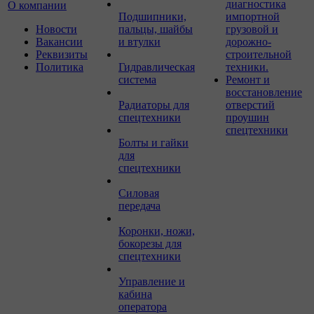
диагностика
О компании
Подшипники,
импортной
Новости
пальцы, шайбы
грузовой и
Вакансии
и втулки
дорожно-
Реквизиты
строительной
Политика
Гидравлическая
техники.
система
Ремонт и
восстановление
Радиаторы для
отверстий
спецтехники
проушин
спецтехники
Болты и гайки
для
спецтехники
Силовая
передача
Коронки, ножи,
бокорезы для
спецтехники
Управление и
кабина
оператора