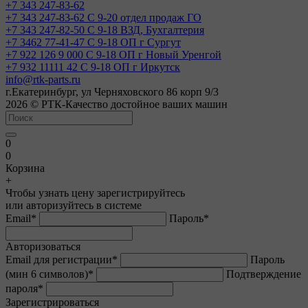
+7 343 247-83-62
+7 343 247-83-62
С 9-20 отдел продаж ГО
+7 343 247-82-50
С 9-18 ВЗД, Бухгалтерия
+7 3462 77-41-47
С 9-18 ОП г Сургут
+7 922 126 9 000
С 9-18 ОП г Новый Уренгой
+7 932 11111 42
С 9-18 ОП г Иркутск
info@rtk-parts.ru
г.Екатеринбург, ул Черняховского 86 корп 9/3
2026 © РТК-Качество достойное ваших машин
0
0
Корзина
+
Чтобы узнать цену зарегистрируйтесь
или авторизуйтесь в системе
Email
*
Пароль
*
Авторизоваться
Email для регистрации
*
Пароль
(мин 6 символов)
*
Подтверждение
пароля
*
Зарегистрироваться