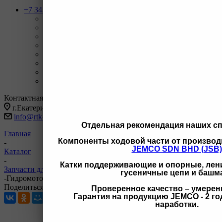
+7 343 247-83-62
Назад
Телефоны
+7 343 247-83-62
С 9-20 отдел продаж ГО
+7 343 247-82-50
С 9-18 ВЗД, Бухгалтерия
+7 3462 77-41-47
С 9-18 ОП г Сургут
+7 922 126 9 000
С 9-18 ОП г Новый Уренгой
+7 932 11111 42
С 9-18 ОП г Иркутск
Заказать звонок
Контактная информация
г.Екатеринбург, ул Черняховского 86 корп 9/3
info@rtk-parts.ru
Отдельная рекомендация наших с
Главная
Компоненты ходовой части от производ
-
JEMCO SDN BHD (JSB)
Каталог
-
Катки поддерживающие и опорные, лени
Запчасти для буровых станков KAISHAN
гусеничные цепи и башм
-
Гидромотор вращателя KAISHAN SMKT-10 J2K-245 J2K-245
Поделиться
Проверенное качество – умерен
Гарантия на продукцию JEMCO - 2 год
наработки.