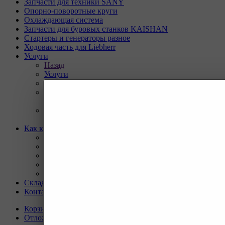
Запчасти для техники SANY
Опорно-поворотные круги
Охлаждающая система
Запчасти для буровых станков KAISHAN
Стартеры и генераторы разное
Ходовая часть для Liebherr
Услуги
Назад
Услуги
Программа Reman
Ремонт и диагностика импортной грузовой и
дорожно-строительной техники.
Ремонт и восстановление отверстий проушин
спецтехники
Как купить
Назад
Как купить
Условия оплаты
Условия доставки
Гарантия на товар
Склады
Контакты
Корзина
0
Отложенные
0