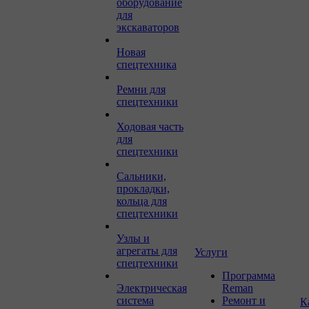
оборудование
для
экскаваторов
Новая
спецтехника
Ремни для
спецтехники
Ходовая часть
для
спецтехники
Сальники,
прокладки,
кольца для
спецтехники
Узлы и
агрегаты для
Услуги
спецтехники
Программа
Электрическая
Reman
система
Ремонт и
К