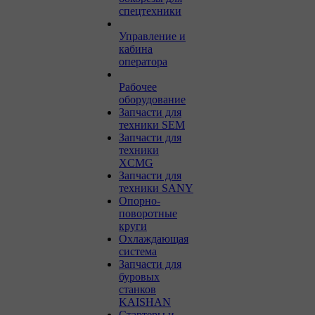
спецтехники
Управление и
кабина
оператора
Рабочее
оборудование
Запчасти для
техники SEM
Запчасти для
техники
XCMG
Запчасти для
техники SANY
Опорно-
поворотные
круги
Охлаждающая
система
Запчасти для
буровых
станков
KAISHAN
Стартеры и