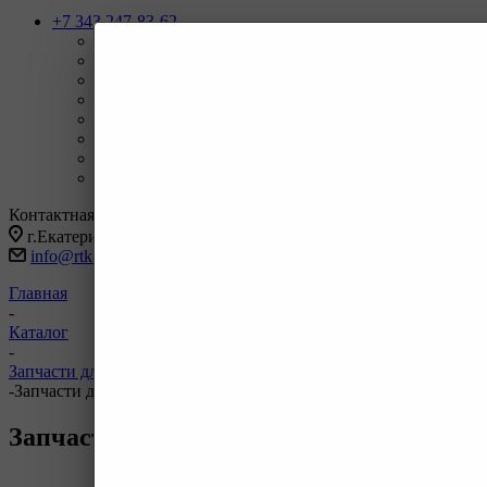
+7 343 247-83-62
Назад
Телефоны
+7 343 247-83-62
С 9-20 отдел продаж ГО
+7 343 247-82-50
С 9-18 ВЗД, Бухгалтерия
+7 3462 77-41-47
С 9-18 ОП г Сургут
+7 922 126 9 000
С 9-18 ОП г Новый Уренгой
+7 932 11111 42
С 9-18 ОП г Иркутск
Заказать звонок
Контактная информация
г.Екатеринбург, ул Черняховского 86 корп 9/3
info@rtk-parts.ru
Главная
-
Каталог
-
Запчасти для двигателей и сопутствующих систем
-
Запчасти для двигателей Cummins
Запчасти для двигателей Cummins