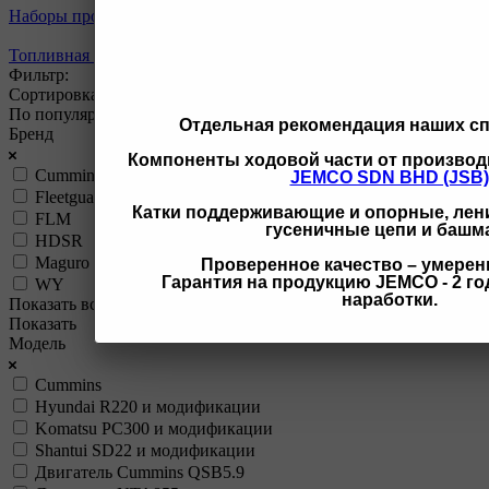
Наборы прокладок двигателя и уплотнения Cummins
Топливная система Cummins
Фильтр:
Сортировка
По популярности (убывание)
Отдельная рекомендация наших с
Бренд
Компоненты ходовой части от производ
Cummins
JEMCO SDN BHD (JSB)
Fleetguard
Катки поддерживающие и опорные, лени
FLM
гусеничные цепи и башм
HDSR
Maguro
Проверенное качество – умерен
Гарантия на продукцию JEMCO - 2 год
WY
наработки.
Показать все
Показать
Модель
Cummins
Hyundai R220 и модификации
Komatsu PC300 и модификации
Shantui SD22 и модификации
Двигатель Cummins QSB5.9