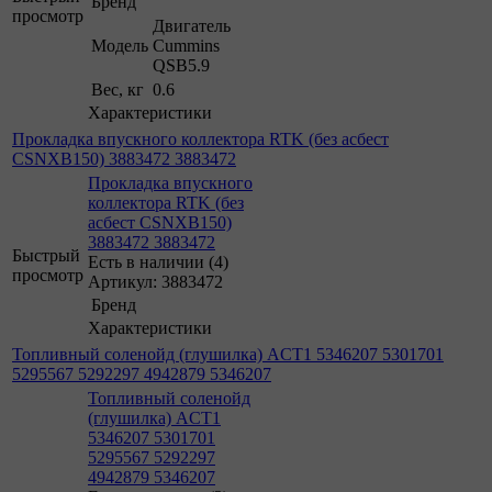
Бренд
просмотр
Двигатель
Модель
Cummins
QSB5.9
Вес, кг
0.6
Характеристики
Прокладка впускного коллектора RTK (без асбест
CSNXB150) 3883472 3883472
Прокладка впускного
коллектора RTK (без
асбест CSNXB150)
3883472 3883472
Быстрый
Есть в наличии (4)
просмотр
Артикул: 3883472
Бренд
Характеристики
Топливный соленойд (глушилка) ACT1 5346207 5301701
5295567 5292297 4942879 5346207
Топливный соленойд
(глушилка) ACT1
5346207 5301701
5295567 5292297
4942879 5346207