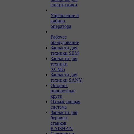
спецтехники
Управление и
кабина
оператора
Рабочее
оборудование
Запчасти для
техники SEM
Запчасти для
техники
XCMG
Запчасти для
техники SANY
Опорно-
поворотные
круги
Охлаждающая
система
Запчасти для
буровых
станков
KAISHAN
Стартеры и