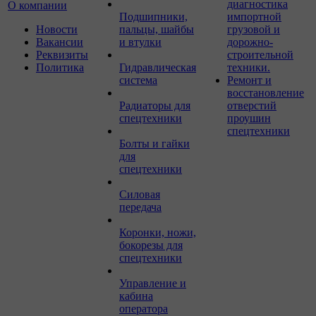
диагностика
О компании
Подшипники,
импортной
Новости
пальцы, шайбы
грузовой и
Вакансии
и втулки
дорожно-
Реквизиты
строительной
Политика
Гидравлическая
техники.
система
Ремонт и
восстановление
Радиаторы для
отверстий
спецтехники
проушин
спецтехники
Болты и гайки
для
спецтехники
Силовая
передача
Коронки, ножи,
бокорезы для
спецтехники
Управление и
кабина
оператора