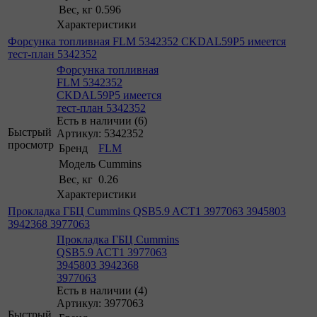
Вес, кг
0.596
Характеристики
Форсунка топливная FLM 5342352 CKDAL59P5 имеется
тест-план 5342352
Форсунка топливная
FLM 5342352
CKDAL59P5 имеется
тест-план 5342352
Есть в наличии (6)
Быстрый
Артикул: 5342352
просмотр
Бренд
FLM
Модель
Cummins
Вес, кг
0.26
Характеристики
Прокладка ГБЦ Cummins QSB5.9 ACT1 3977063 3945803
3942368 3977063
Прокладка ГБЦ Cummins
QSB5.9 ACT1 3977063
3945803 3942368
3977063
Есть в наличии (4)
Артикул: 3977063
Быстрый