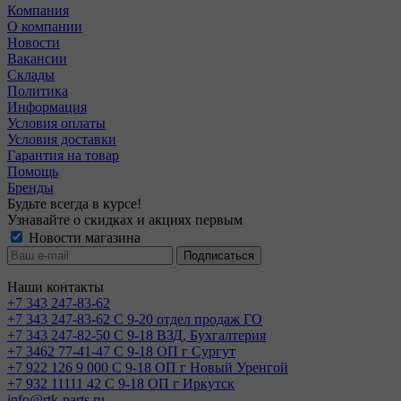
Компания
О компании
Новости
Вакансии
Склады
Политика
Информация
Условия оплаты
Условия доставки
Гарантия на товар
Помощь
Бренды
Будьте всегда в курсе!
Узнавайте о скидках и акциях первым
Новости магазина
Наши контакты
+7 343 247-83-62
+7 343 247-83-62
С 9-20 отдел продаж ГО
+7 343 247-82-50
С 9-18 ВЗД, Бухгалтерия
+7 3462 77-41-47
С 9-18 ОП г Сургут
+7 922 126 9 000
С 9-18 ОП г Новый Уренгой
+7 932 11111 42
С 9-18 ОП г Иркутск
info@rtk-parts.ru