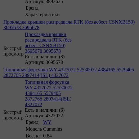
Артикул: 3892625
Бренд
Характеристики
Прокладка крышки распредвала RTK (без асбест CSNXB150)
3695678 3695678
Прокладка крышки
распредвала RTK (без
асбест CSNXB150)
Быстрый
3695678 3695678
просмотр
Есть в наличии (8)
Артикул: 3695678
Топливная форсунка WY 4327072 52530072 4384165 5579405
2872765 2897414(ISL) 4327072
Топливная форсунка
WY 4327072 52530072
4384165 5579405
2872765 2897414(ISL)
4327072
Есть в наличии (6)
Быстрый
Артикул: 4327072
просмотр
Бренд
WY
Модель
Cummins
Вес, кг
0.84