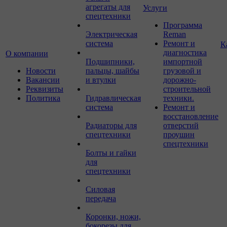
агрегаты для
Услуги
спецтехники
Программа
Электрическая
Reman
система
Ремонт и
К
диагностика
О компании
Подшипники,
импортной
Новости
пальцы, шайбы
грузовой и
Вакансии
и втулки
дорожно-
Реквизиты
строительной
Политика
Гидравлическая
техники.
система
Ремонт и
восстановление
Радиаторы для
отверстий
спецтехники
проушин
спецтехники
Болты и гайки
для
спецтехники
Силовая
передача
Коронки, ножи,
бокорезы для