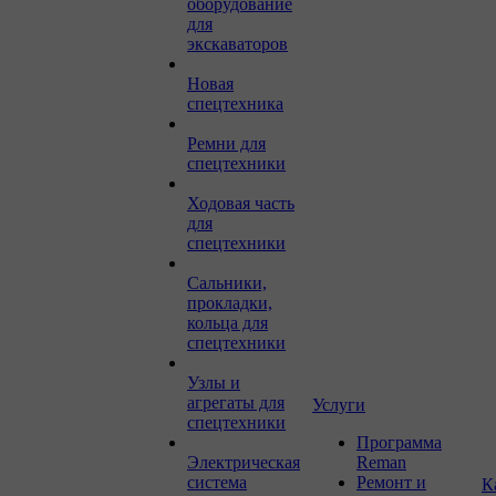
оборудование
для
экскаваторов
Новая
спецтехника
Ремни для
спецтехники
Ходовая часть
для
спецтехники
Сальники,
прокладки,
кольца для
спецтехники
Узлы и
агрегаты для
Услуги
спецтехники
Программа
Электрическая
Reman
система
Ремонт и
К