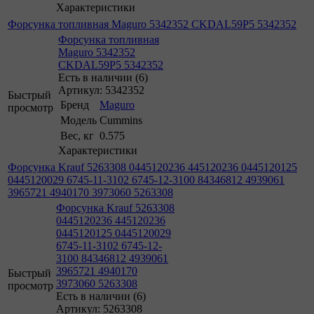
Характеристики
Форсунка топливная Maguro 5342352 CKDAL59P5 5342352
Форсунка топливная
Maguro 5342352
CKDAL59P5 5342352
Есть в наличии (6)
Артикул: 5342352
Быстрый
Бренд
Maguro
просмотр
Модель
Cummins
Вес, кг
0.575
Характеристики
Форсунка Krauf 5263308 0445120236 445120236 0445120125
0445120029 6745-11-3102 6745-12-3100 84346812 4939061
3965721 4940170 3973060 5263308
Форсунка Krauf 5263308
0445120236 445120236
0445120125 0445120029
6745-11-3102 6745-12-
3100 84346812 4939061
3965721 4940170
Быстрый
3973060 5263308
просмотр
Есть в наличии (6)
Артикул: 5263308