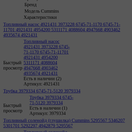
Бренд
Модель
Cummins
Характеристики
Топливный насос 4921431 3973228 6745-71-1170 6745-71-
11701 4921431 4954200 5311171 4088604 4947668 4903462
4935674 4921431
Топливный насос
4921431 3973228 6745-
71-1170 6745-71-11701
4921431 4954200
Быстрый
5311171 4088604
просмотр
4947668 4903462
4935674 4921431
Есть в наличии (2)
Артикул: 4921431
Трубка 3979334 6745-71-5120 3979334
Трубка 3979334 6745-
71-5120 3979334
Быстрый
Есть в наличии (1)
просмотр
Артикул: 3979334
Топливный соленойд (глушилка) Cummins 5295567 5346207
5301701 5292297 4942879 5295567