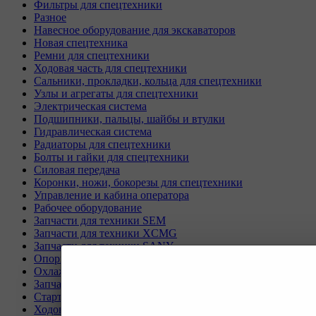
Фильтры для спецтехники
Разное
Навесное оборудование для экскаваторов
Новая спецтехника
Ремни для спецтехники
Ходовая часть для спецтехники
Сальники, прокладки, кольца для спецтехники
Узлы и агрегаты для спецтехники
Электрическая система
Подшипники, пальцы, шайбы и втулки
Гидравлическая система
Радиаторы для спецтехники
Болты и гайки для спецтехники
Силовая передача
Коронки, ножи, бокорезы для спецтехники
Управление и кабина оператора
Рабочее оборудование
Запчасти для техники SEM
Запчасти для техники XCMG
Запчасти для техники SANY
Опорно-поворотные круги
Охлаждающая система
Запчасти для буровых станков KAISHAN
Стартеры и генераторы разное
Ходовая часть для Liebherr