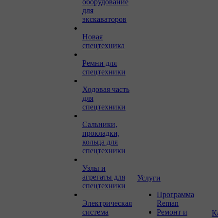
оборудование
для
экскаваторов
Новая
спецтехника
Ремни для
спецтехники
Ходовая часть
для
спецтехники
Сальники,
прокладки,
кольца для
спецтехники
Узлы и
агрегаты для
Услуги
спецтехники
Программа
Электрическая
Reman
система
Ремонт и
К