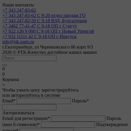
Наши контакты
+7 343 247-83-62
+7 343 247-83-62
С 9-20 отдел продаж ГО
+7 343 247-82-50
С 9-18 ВЗД, Бухгалтерия
+7 3462 77-41-47
С 9-18 ОП г Сургут
+7 922 126 9 000
С 9-18 ОП г Новый Уренгой
+7 932 11111 42
С 9-18 ОП г Иркутск
info@rtk-parts.ru
г.Екатеринбург, ул Черняховского 86 корп 9/3
2026 © РТК-Качество достойное ваших машин
0
0
Корзина
+
Чтобы узнать цену зарегистрируйтесь
или авторизуйтесь в системе
Email
*
Пароль
*
Авторизоваться
Email для регистрации
*
Пароль
(мин 6 символов)
*
Подтверждение
пароля
*