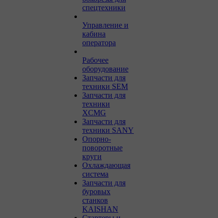
спецтехники
Управление и
кабина
оператора
Рабочее
оборудование
Запчасти для
техники SEM
Запчасти для
техники
XCMG
Запчасти для
техники SANY
Опорно-
поворотные
круги
Охлаждающая
система
Запчасти для
буровых
станков
KAISHAN
Стартеры и