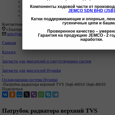
+7 3462 77-41-47
С 9-18 ОП г Сургут
+7 922 126 9 000
С 9-18 ОП г Новый Уренгой
Компоненты ходовой части от производ
JEMCO SDN BHD (JSB)
+7 932 11111 42
С 9-18 ОП г Иркутск
Заказать звонок
Катки поддерживающие и опорные, лени
гусеничные цепи и башм
Контактная информация
г.Екатеринбург, ул Черняховского 86 корп 9/3
Проверенное качество – умерен
info@rtk-parts.ru
Гарантия на продукцию JEMCO - 2 год
наработки.
Главная
-
Каталог
-
Запчасти для двигателей и сопутствующих систем
-
Запчасти для двигателей Hyundai
-
Охлаждающая система Hyundai
-
Патрубок радиатора верхний TVS 1bq6-46010 1bq6-46010
Поделиться
Патрубок радиатора верхний TVS