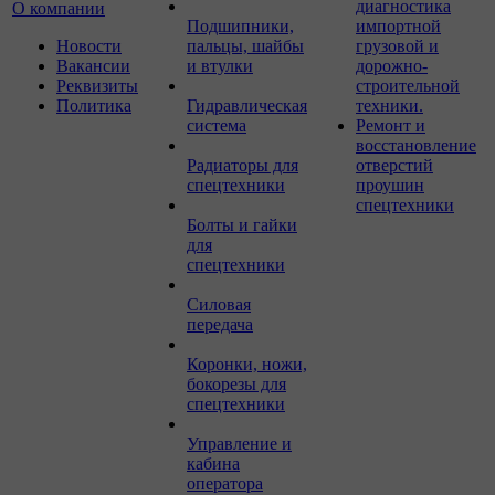
диагностика
О компании
Подшипники,
импортной
Новости
пальцы, шайбы
грузовой и
Вакансии
и втулки
дорожно-
Реквизиты
строительной
Политика
Гидравлическая
техники.
система
Ремонт и
восстановление
Радиаторы для
отверстий
спецтехники
проушин
спецтехники
Болты и гайки
для
спецтехники
Силовая
передача
Коронки, ножи,
бокорезы для
спецтехники
Управление и
кабина
оператора