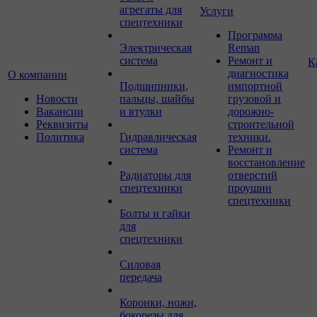
агрегаты для
Услуги
спецтехники
Программа
Электрическая
Reman
система
Ремонт и
К
диагностика
О компании
Подшипники,
импортной
Новости
пальцы, шайбы
грузовой и
Вакансии
и втулки
дорожно-
Реквизиты
строительной
Политика
Гидравлическая
техники.
система
Ремонт и
восстановление
Радиаторы для
отверстий
спецтехники
проушин
спецтехники
Болты и гайки
для
спецтехники
Силовая
передача
Коронки, ножи,
бокорезы для