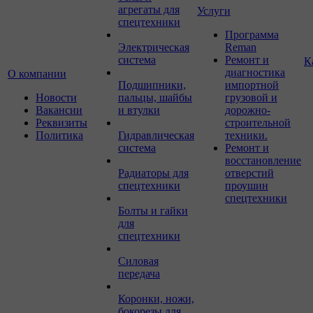
агрегаты для
Услуги
спецтехники
Программа
Электрическая
Reman
система
Ремонт и
К
диагностика
О компании
Подшипники,
импортной
Новости
пальцы, шайбы
грузовой и
Вакансии
и втулки
дорожно-
Реквизиты
строительной
Политика
Гидравлическая
техники.
система
Ремонт и
восстановление
Радиаторы для
отверстий
спецтехники
проушин
спецтехники
Болты и гайки
для
спецтехники
Силовая
передача
Коронки, ножи,
бокорезы для