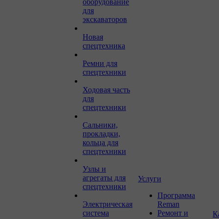
оборудование
для
экскаваторов
Новая
спецтехника
Ремни для
спецтехники
Ходовая часть
для
спецтехники
Сальники,
прокладки,
кольца для
спецтехники
Узлы и
агрегаты для
Услуги
спецтехники
Программа
Электрическая
Reman
система
Ремонт и
К