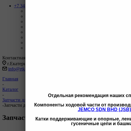
+7 343 247-83-62
Назад
Телефоны
+7 343 247-83-62
С 9-20 отдел продаж ГО
+7 343 247-82-50
С 9-18 ВЗД, Бухгалтерия
+7 3462 77-41-47
С 9-18 ОП г Сургут
+7 922 126 9 000
С 9-18 ОП г Новый Уренгой
+7 932 11111 42
С 9-18 ОП г Иркутск
Заказать звонок
Контактная информация
г.Екатеринбург, ул Черняховского 86 корп 9/3
info@rtk-parts.ru
Главная
-
Каталог
-
Отдельная рекомендация наших с
Запчасти для двигателей и сопутствующих систем
Компоненты ходовой части от производ
-
Запчасти для двигателей Hyundai
JEMCO SDN BHD (JSB)
Запчасти для двигателей Hyundai
Катки поддерживающие и опорные, лени
гусеничные цепи и башм