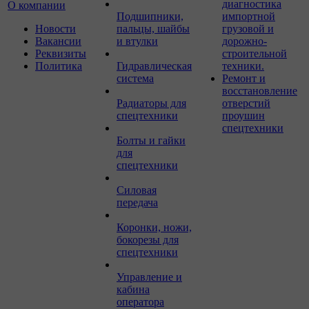
диагностика
О компании
Подшипники,
импортной
Новости
пальцы, шайбы
грузовой и
Вакансии
и втулки
дорожно-
Реквизиты
строительной
Политика
Гидравлическая
техники.
система
Ремонт и
восстановление
Радиаторы для
отверстий
спецтехники
проушин
спецтехники
Болты и гайки
для
спецтехники
Силовая
передача
Коронки, ножи,
бокорезы для
спецтехники
Управление и
кабина
оператора