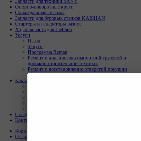
Запчасти для техники SANY
Опорно-поворотные круги
Охлаждающая система
Запчасти для буровых станков KAISHAN
Стартеры и генераторы разное
Ходовая часть для Liebherr
Услуги
Назад
Услуги
Программа Reman
Ремонт и диагностика импортной грузовой и
дорожно-строительной техники.
Ремонт и восстановление отверстий проушин
спецтехники
Как купить
Назад
Как купить
Условия оплаты
Условия доставки
Гарантия на товар
Склады
Контакты
Корзина
0
Отложенные
0