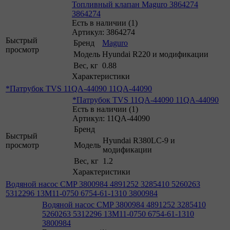
Топливный клапан Maguro 3864274
3864274
Есть в наличии (1)
Артикул: 3864274
Быстрый
Бренд
Maguro
просмотр
Модель
Hyundai R220 и модификации
Вес, кг
0.88
Характеристики
*Патрубок TVS 11QA-44090 11QA-44090
*Патрубок TVS 11QA-44090 11QA-44090
Есть в наличии (1)
Артикул: 11QA-44090
Бренд
Быстрый
Hyundai R380LC-9 и
просмотр
Модель
модификации
Вес, кг
1.2
Характеристики
Водяной насос CMP 3800984 4891252 3285410 5260263
5312296 13M11-0750 6754-61-1310 3800984
Водяной насос CMP 3800984 4891252 3285410
5260263 5312296 13M11-0750 6754-61-1310
3800984