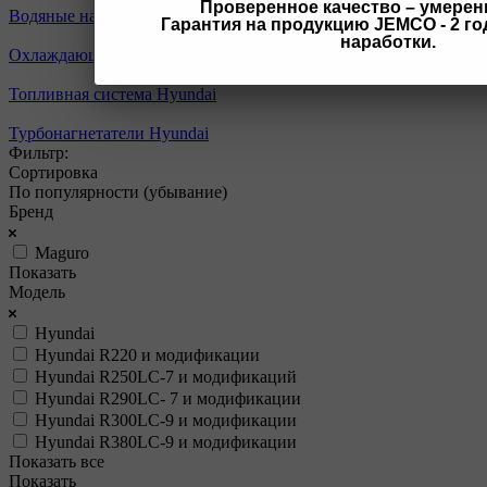
Проверенное качество – умерен
Водяные насосы Hyundai
Гарантия на продукцию JEMCO - 2 год
наработки.
Охлаждающая система Hyundai
Топливная система Hyundai
Турбонагнетатели Hyundai
Фильтр:
Сортировка
По популярности (убывание)
Бренд
Maguro
Показать
Модель
Hyundai
Hyundai R220 и модификации
Hyundai R250LC-7 и модификаций
Hyundai R290LC- 7 и модификации
Hyundai R300LC-9 и модификации
Hyundai R380LC-9 и модификации
Показать все
Показать