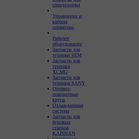
спецтехники
Управление и
кабина
оператора
Рабочее
оборудование
Запчасти для
техники SEM
Запчасти для
техники
XCMG
Запчасти для
техники SANY
Опорно-
поворотные
круги
Охлаждающая
система
Запчасти для
буровых
станков
KAISHAN
Стартеры и