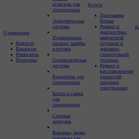
агрегаты для
Услуги
спецтехники
Программа
Электрическая
Reman
система
Ремонт и
К
диагностика
О компании
Подшипники,
импортной
Новости
пальцы, шайбы
грузовой и
Вакансии
и втулки
дорожно-
Реквизиты
строительной
Политика
Гидравлическая
техники.
система
Ремонт и
восстановление
Радиаторы для
отверстий
спецтехники
проушин
спецтехники
Болты и гайки
для
спецтехники
Силовая
передача
Коронки, ножи,
бокорезы для