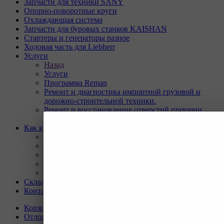
Запчасти для техники SANY
Опорно-поворотные круги
Охлаждающая система
Запчасти для буровых станков KAISHAN
Стартеры и генераторы разное
Ходовая часть для Liebherr
Услуги
Назад
Услуги
Программа Reman
Ремонт и диагностика импортной грузовой и
дорожно-строительной техники.
Ремонт и восстановление отверстий проушин
спецтехники
Как купить
Назад
Как купить
Условия оплаты
Условия доставки
Гарантия на товар
Склады
Контакты
Корзина
0
Отложенные
0