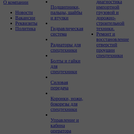
диагностика
О компании
Подшипники,
импортной
Новости
пальцы, шайбы
грузовой и
Вакансии
и втулки
дорожно-
Реквизиты
строительной
Политика
Гидравлическая
техники.
система
Ремонт и
восстановление
Радиаторы для
отверстий
спецтехники
проушин
спецтехники
Болты и гайки
для
спецтехники
Силовая
передача
Коронки, ножи,
бокорезы для
спецтехники
Управление и
кабина
оператора