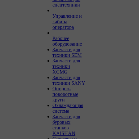
спецтехники
Управление и
кабина
оператора
Рабочее
оборудование
Запчасти для
техники SEM
Запчасти для
техники
XCMG
Запчасти для
техники SANY
Опорно-
поворотные
круги
Охлаждающая
система
Запчасти для
буровых
станков
KAISHAN
Стартеры и