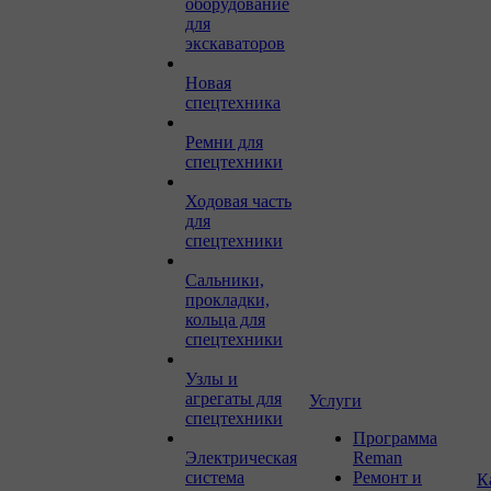
оборудование
для
экскаваторов
Новая
спецтехника
Ремни для
спецтехники
Ходовая часть
для
спецтехники
Сальники,
прокладки,
кольца для
спецтехники
Узлы и
агрегаты для
Услуги
спецтехники
Программа
Электрическая
Reman
система
Ремонт и
К