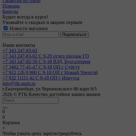
Гарантия на товар
Помощь
Бренды
Будьте всегда в курсе!
Узнавайте о скидках и акциях первым
Новости магазина
Наши контакты
+7 343 247-83-62
+7 343 247-83-62
С 9-20 отдел продаж ГО
+7 343 247-82-50
С 9-18 ВЗД, Бухгалтерия
+7 3462 77-41-47
С 9-18 ОП г Сургут
+7 922 126 9 000
С 9-18 ОП г Новый Уренгой
+7 932 11111 42
С 9-18 ОП г Иркутск
info@rtk-parts.ru
г.Екатеринбург, ул Черняховского 86 корп 9/3
2026 © РТК-Качество достойное ваших машин
0
0
Корзина
+
Чтобы узнать цену зарегистрируйтесь