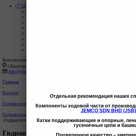
+7 343 247-83-62
Назад
Телефоны
+7 343 247-83-62
С 9-20 отдел продаж ГО
+7 343 247-82-50
С 9-18 ВЗД, Бухгалтерия
+7 3462 77-41-47
С 9-18 ОП г Сургут
+7 922 126 9 000
С 9-18 ОП г Новый Уренгой
+7 932 11111 42
С 9-18 ОП г Иркутск
Заказать звонок
Контактная информация
г.Екатеринбург, ул Черняховского 86 корп 9/3
info@rtk-parts.ru
Главная
-
Каталог
Отдельная рекомендация наших с
-
Гидравлическая система
Компоненты ходовой части от производ
-
JEMCO SDN BHD (JSB)
Гидравлическая система CAT
-
Гидравлические насосы для CAT
Катки поддерживающие и опорные, лени
гусеничные цепи и башм
Гидравлические насосы для CAT
Проверенное качество – умерен