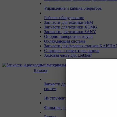
Управление и кабина оператора
Рабочее оборудование
Запчасти для техники SEM
Запчасти для техники XCMG
Запчасти для техники SANY
Опорно-поворотные круги
Охлаждающая система
Запчасти для буровых станков KAISHA
Стартеры и генераторы разное
Ходовая часть для Liebherr
Каталог
Запчасти для двигателей и сопутствую
систем
Инструмент и материалы для СТО
Фильтры для спецтехники
Разное