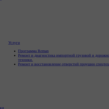
Услуги
Программа Reman
Ремонт и диагностика импортной грузовой и дорожн
техники.
Ремонт и восстановление отверстий проушин спецте
ики