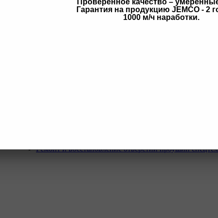
Проверенное качество – умеренны
Гарантия на продукцию JEMCO - 2 г
в
1000 м/ч наработки.
Услуги
Программа Reman
Ремонт и диагностика импортной грузовой и дорожн
техники.
Ремонт и восстановление отверстий проушин спецте