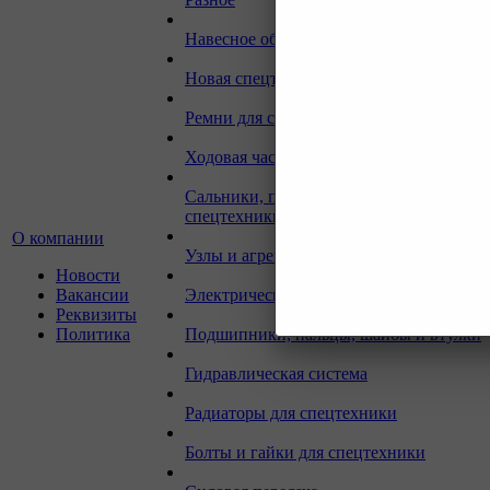
Навесное оборудование для экскаваторо
Новая спецтехника
Ремни для спецтехники
Ходовая часть для спецтехники
Сальники, прокладки, кольца для
спецтехники
О компании
Узлы и агрегаты для спецтехники
Новости
Вакансии
Электрическая система
Реквизиты
Политика
Подшипники, пальцы, шайбы и втулки
Гидравлическая система
Радиаторы для спецтехники
Болты и гайки для спецтехники