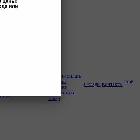
е цены!
ода или
Как купить
Условия оплаты
Условия
Ещё
о-строительной
Склады
Контакты
доставки
Гарантия на
хники
товар