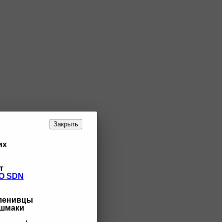
Закрыть
их
т
O SDN
 ленивцы
ашмаки