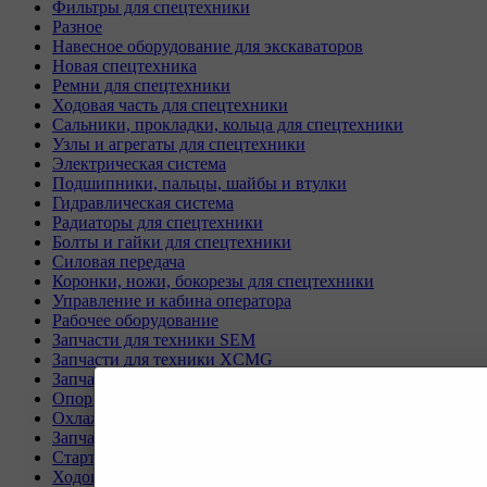
Фильтры для спецтехники
Разное
Навесное оборудование для экскаваторов
Новая спецтехника
Ремни для спецтехники
Ходовая часть для спецтехники
Сальники, прокладки, кольца для спецтехники
Узлы и агрегаты для спецтехники
Электрическая система
Подшипники, пальцы, шайбы и втулки
Гидравлическая система
Радиаторы для спецтехники
Болты и гайки для спецтехники
Силовая передача
Коронки, ножи, бокорезы для спецтехники
Управление и кабина оператора
Рабочее оборудование
Запчасти для техники SEM
Запчасти для техники XCMG
Запчасти для техники SANY
Опорно-поворотные круги
Охлаждающая система
Запчасти для буровых станков KAISHAN
Стартеры и генераторы разное
Ходовая часть для Liebherr