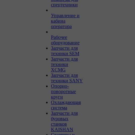
спецтехники
Управление и
кабина
оператора
Рабочее
оборудование
Запчасти для
техники SEM
Запчасти для
техники
XCMG
Запчасти для
техники SANY
Опорно-
поворотные
круги
Охлаждающая
система
Запчасти для
буровых
станков
KAISHAN
Стартеры и