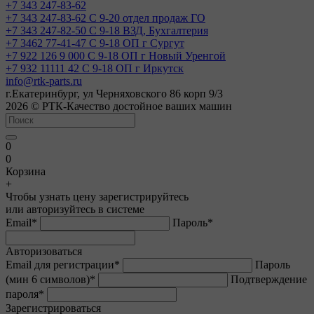
+7 343 247-83-62
+7 343 247-83-62
С 9-20 отдел продаж ГО
+7 343 247-82-50
С 9-18 ВЗД, Бухгалтерия
+7 3462 77-41-47
С 9-18 ОП г Сургут
+7 922 126 9 000
С 9-18 ОП г Новый Уренгой
+7 932 11111 42
С 9-18 ОП г Иркутск
info@rtk-parts.ru
г.Екатеринбург, ул Черняховского 86 корп 9/3
2026 © РТК-Качество достойное ваших машин
0
0
Корзина
+
Чтобы узнать цену зарегистрируйтесь
или авторизуйтесь в системе
Email
*
Пароль
*
Авторизоваться
Email для регистрации
*
Пароль
(мин 6 символов)
*
Подтверждение
пароля
*
Зарегистрироваться