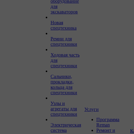
оборудование
для
экскаваторов
Новая
спецтехника
Ремни для
спецтехники
Ходовая часть
для
спецтехники
Сальники,
прокладки,
кольца для
спецтехники
Узлы и
агрегаты для
Услуги
спецтехники
Программа
Электрическая
Reman
система
Ремонт и
К