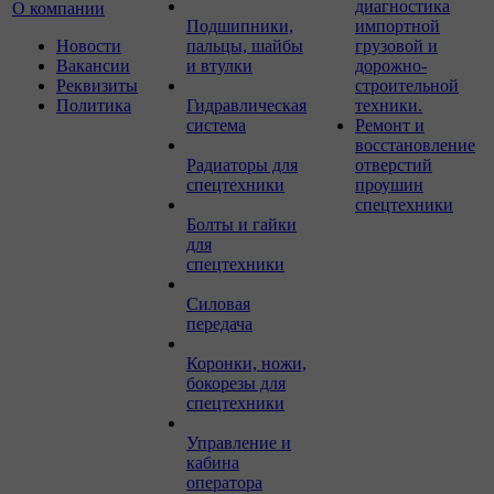
диагностика
О компании
Подшипники,
импортной
Новости
пальцы, шайбы
грузовой и
Вакансии
и втулки
дорожно-
Реквизиты
строительной
Политика
Гидравлическая
техники.
система
Ремонт и
восстановление
Радиаторы для
отверстий
спецтехники
проушин
спецтехники
Болты и гайки
для
спецтехники
Силовая
передача
Коронки, ножи,
бокорезы для
спецтехники
Управление и
кабина
оператора