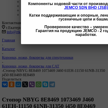
+7 3462 77-41-47
С 9-18 ОП г Сургут
Компоненты ходовой части от производ
+7 922 126 9 000
С 9-18 ОП г Новый Уренгой
JEMCO SDN BHD (JSB)
+7 932 11111 42
С 9-18 ОП г Иркутск
Заказать звонок
Катки поддерживающие и опорные, лени
гусеничные цепи и башм
Контактная информация
Проверенное качество – умерен
г.Екатеринбург, ул Черняховского 86 корп 9/3
Гарантия на продукцию JEMCO - 2 год
info@rtk-parts.ru
наработки.
Главная
-
Каталог
-
Коронки, ножи, бокорезы для спецтехники
-
Коронки, ножи, бокорезы для CAT
-
Стопор NBYG 8E8469 1073469 J460 61EH-11150 61NB-31350
j450 8E0469 8E8469
Поделиться
Стопор NBYG 8E8469 1073469 J460
61EH-11150 61NB-31350 j450 8E0469