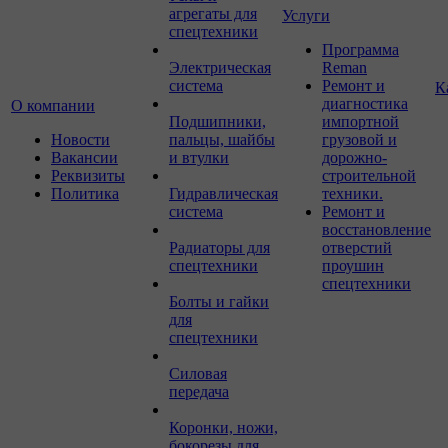
агрегаты для
Услуги
спецтехники
Программа
Электрическая
Reman
система
Ремонт и
К
диагностика
О компании
Подшипники,
импортной
Новости
пальцы, шайбы
грузовой и
Вакансии
и втулки
дорожно-
Реквизиты
строительной
Политика
Гидравлическая
техники.
система
Ремонт и
восстановление
Радиаторы для
отверстий
спецтехники
проушин
спецтехники
Болты и гайки
для
спецтехники
Силовая
передача
Коронки, ножи,
бокорезы для