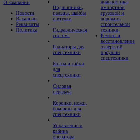
диагностика
О компании
Подшипники,
импортной
Новости
пальцы, шайбы
грузовой и
Вакансии
и втулки
дорожно-
Реквизиты
строительной
Политика
Гидравлическая
техники.
система
Ремонт и
восстановление
Радиаторы для
отверстий
спецтехники
проушин
спецтехники
Болты и гайки
для
спецтехники
Силовая
передача
Коронки, ножи,
бокорезы для
спецтехники
Управление и
кабина
оператора