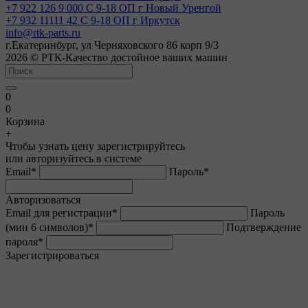
+7 922 126 9 000
С 9-18 ОП г Новый Уренгой
+7 932 11111 42
С 9-18 ОП г Иркутск
info@rtk-parts.ru
г.Екатеринбург, ул Черняховского 86 корп 9/3
2026 © РТК-Качество достойное ваших машин
0
0
Корзина
+
Чтобы узнать цену зарегистрируйтесь
или авторизуйтесь в системе
Email
*
Пароль
*
Авторизоваться
Email для регистрации
*
Пароль
(мин 6 символов)
*
Подтверждение
пароля
*
Зарегистрироваться