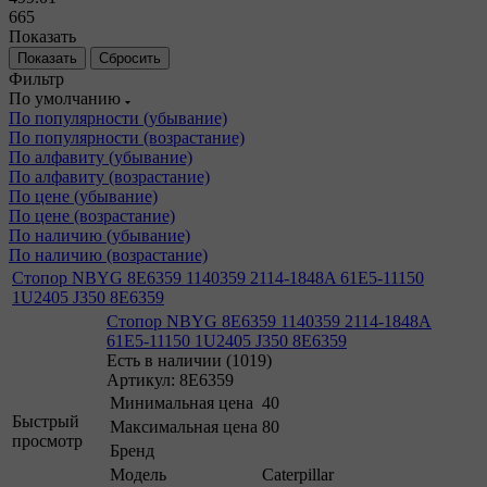
665
Показать
Сбросить
Фильтр
По умолчанию
По популярности (убывание)
По популярности (возрастание)
По алфавиту (убывание)
По алфавиту (возрастание)
По цене (убывание)
По цене (возрастание)
По наличию (убывание)
По наличию (возрастание)
Стопор NBYG 8E6359 1140359 2114-1848A 61E5-11150
1U2405 J350 8E6359
Стопор NBYG 8E6359 1140359 2114-1848A
61E5-11150 1U2405 J350 8E6359
Есть в наличии (1019)
Артикул: 8E6359
Минимальная цена
40
Быстрый
Максимальная цена
80
просмотр
Бренд
Модель
Caterpillar