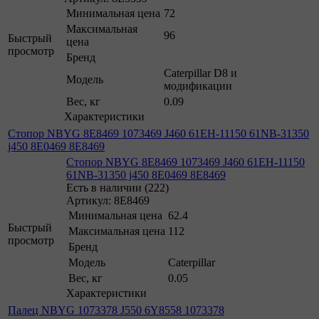
Минимальная цена
72
Максимальная
96
Быстрый
цена
просмотр
Бренд
Caterpillar D8 и
Модель
модификации
Вес, кг
0.09
Характеристики
Стопор NBYG 8E8469 1073469 J460 61EH-11150 61NB-31350
j450 8E0469 8E8469
Стопор NBYG 8E8469 1073469 J460 61EH-11150
61NB-31350 j450 8E0469 8E8469
Есть в наличии (222)
Артикул: 8E8469
Минимальная цена
62.4
Быстрый
Максимальная цена
112
просмотр
Бренд
Модель
Caterpillar
Вес, кг
0.05
Характеристики
Палец NBYG 1073378 J550 6Y8558 1073378