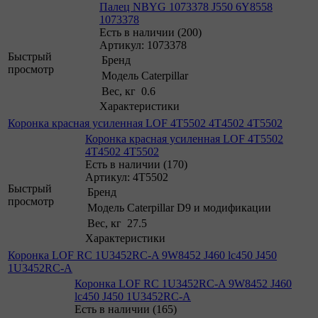
Палец NBYG 1073378 J550 6Y8558
1073378
Есть в наличии (200)
Артикул: 1073378
Быстрый
Бренд
просмотр
Модель
Caterpillar
Вес, кг
0.6
Характеристики
Коронка красная усиленная LOF 4T5502 4T4502 4T5502
Коронка красная усиленная LOF 4T5502
4T4502 4T5502
Есть в наличии (170)
Артикул: 4T5502
Быстрый
Бренд
просмотр
Модель
Caterpillar D9 и модификации
Вес, кг
27.5
Характеристики
Коронка LOF RC 1U3452RC-A 9W8452 J460 lc450 J450
1U3452RC-A
Коронка LOF RC 1U3452RC-A 9W8452 J460
lc450 J450 1U3452RC-A
Есть в наличии (165)