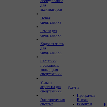
оборудование
для
экскаваторов
Новая
спецтехника
Ремни для
спецтехники
Ходовая часть
для
спецтехники
Сальники,
прокладки,
кольца для
спецтехники
Узлы и
агрегаты для
Услуги
спецтехники
Программа
Электрическая
Reman
система
Ремонт и
К