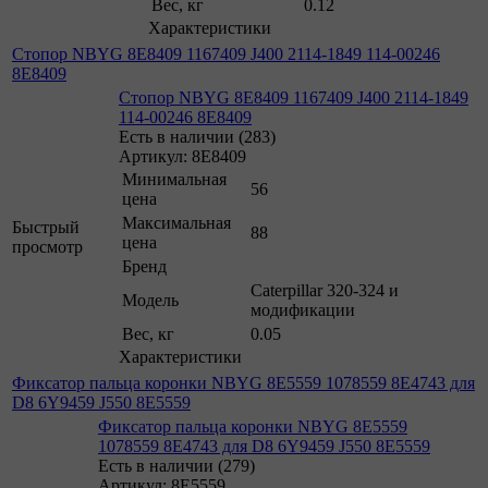
Вес, кг
0.12
Характеристики
Стопор NBYG 8E8409 1167409 J400 2114-1849 114-00246
8E8409
Стопор NBYG 8E8409 1167409 J400 2114-1849
114-00246 8E8409
Есть в наличии (283)
Артикул: 8E8409
Минимальная
56
цена
Максимальная
Быстрый
88
цена
просмотр
Бренд
Caterpillar 320-324 и
Модель
модификации
Вес, кг
0.05
Характеристики
Фиксатор пальца коронки NBYG 8E5559 1078559 8E4743 для
D8 6Y9459 J550 8E5559
Фиксатор пальца коронки NBYG 8E5559
1078559 8E4743 для D8 6Y9459 J550 8E5559
Есть в наличии (279)
Артикул: 8E5559