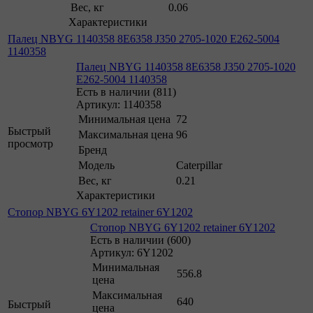
Вес, кг
0.06
Характеристики
Палец NBYG 1140358 8E6358 J350 2705-1020 E262-5004
1140358
Палец NBYG 1140358 8E6358 J350 2705-1020
E262-5004 1140358
Есть в наличии (811)
Артикул: 1140358
Минимальная цена
72
Быстрый
Максимальная цена
96
просмотр
Бренд
Модель
Caterpillar
Вес, кг
0.21
Характеристики
Стопор NBYG 6Y1202 retainer 6Y1202
Стопор NBYG 6Y1202 retainer 6Y1202
Есть в наличии (600)
Артикул: 6Y1202
Минимальная
556.8
цена
Максимальная
640
Быстрый
цена