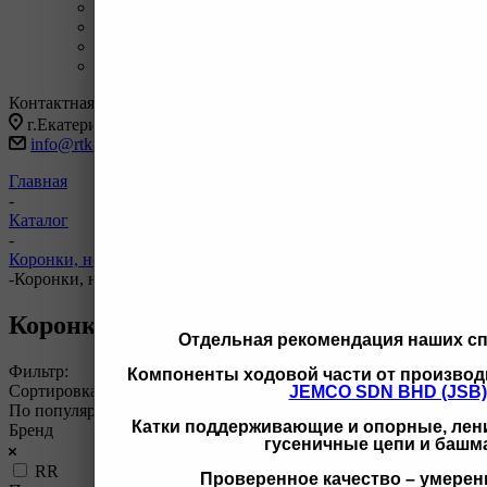
+7 3462 77-41-47
С 9-18 ОП г Сургут
+7 922 126 9 000
С 9-18 ОП г Новый Уренгой
+7 932 11111 42
С 9-18 ОП г Иркутск
Заказать звонок
Контактная информация
г.Екатеринбург, ул Черняховского 86 корп 9/3
info@rtk-parts.ru
Главная
-
Каталог
-
Коронки, ножи, бокорезы для спецтехники
-
Коронки, ножи, бокорезы для CAT
Коронки, ножи, бокорезы для CAT
Отдельная рекомендация наших с
Фильтр:
Компоненты ходовой части от производ
Сортировка
JEMCO SDN BHD (JSB)
По популярности (убывание)
Катки поддерживающие и опорные, лени
Бренд
гусеничные цепи и башм
RR
Проверенное качество – умерен