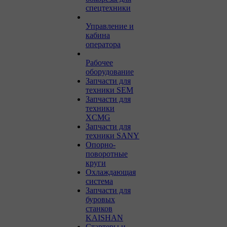
спецтехники
Управление и
кабина
оператора
Рабочее
оборудование
Запчасти для
техники SEM
Запчасти для
техники
XCMG
Запчасти для
техники SANY
Опорно-
поворотные
круги
Охлаждающая
система
Запчасти для
буровых
станков
KAISHAN
Стартеры и