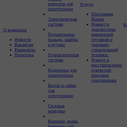
агрегаты для
Услуги
спецтехники
Программа
Электрическая
Reman
система
Ремонт и
К
диагностика
О компании
Подшипники,
импортной
Новости
пальцы, шайбы
грузовой и
Вакансии
и втулки
дорожно-
Реквизиты
строительной
Политика
Гидравлическая
техники.
система
Ремонт и
восстановление
Радиаторы для
отверстий
спецтехники
проушин
спецтехники
Болты и гайки
для
спецтехники
Силовая
передача
Коронки, ножи,
бокорезы для