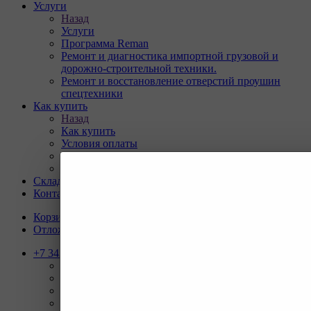
Услуги
Назад
Услуги
Программа Reman
Ремонт и диагностика импортной грузовой и
дорожно-строительной техники.
Ремонт и восстановление отверстий проушин
спецтехники
Как купить
Назад
Как купить
Условия оплаты
Условия доставки
Гарантия на товар
Склады
Контакты
Корзина
0
Отложенные
0
+7 343 247-83-62
Назад
Телефоны
+7 343 247-83-62
С 9-20 отдел продаж ГО
+7 343 247-82-50
С 9-18 ВЗД, Бухгалтерия