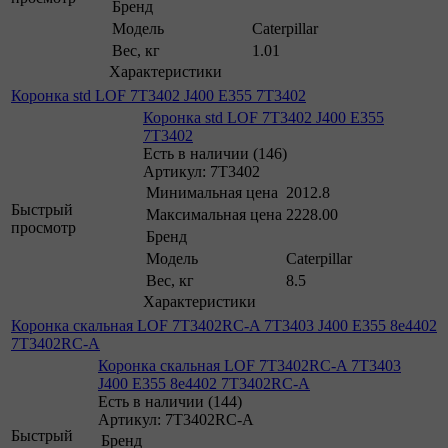
Бренд
Модель
Caterpillar
Вес, кг
1.01
Характеристики
Коронка std LOF 7T3402 J400 E355 7T3402
Коронка std LOF 7T3402 J400 E355
7T3402
Есть в наличии (146)
Артикул: 7T3402
Минимальная цена
2012.8
Быстрый
Максимальная цена
2228.00
просмотр
Бренд
Модель
Caterpillar
Вес, кг
8.5
Характеристики
Коронка скальная LOF 7T3402RC-A 7T3403 J400 E355 8e4402
7T3402RC-A
Коронка скальная LOF 7T3402RC-A 7T3403
J400 E355 8e4402 7T3402RC-A
Есть в наличии (144)
Артикул: 7T3402RC-A
Быстрый
Бренд