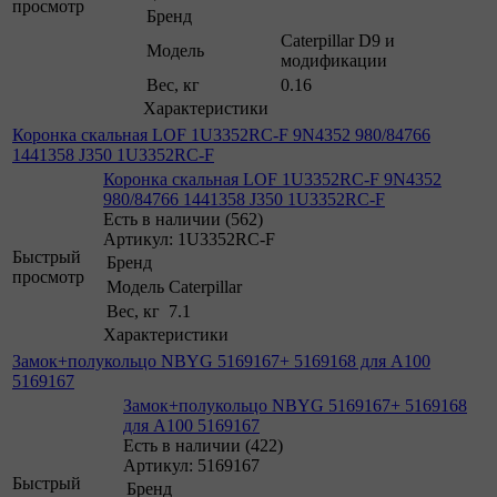
просмотр
Бренд
Caterpillar D9 и
Модель
модификации
Вес, кг
0.16
Характеристики
Коронка скальная LOF 1U3352RC-F 9N4352 980/84766
1441358 J350 1U3352RC-F
Коронка скальная LOF 1U3352RC-F 9N4352
980/84766 1441358 J350 1U3352RC-F
Есть в наличии (562)
Артикул: 1U3352RC-F
Быстрый
Бренд
просмотр
Модель
Caterpillar
Вес, кг
7.1
Характеристики
Замок+полукольцо NBYG 5169167+ 5169168 для A100
5169167
Замок+полукольцо NBYG 5169167+ 5169168
для A100 5169167
Есть в наличии (422)
Артикул: 5169167
Быстрый
Бренд