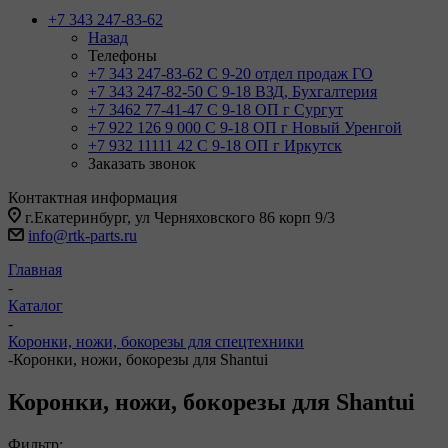
+7 343 247-83-62
Назад
Телефоны
+7 343 247-83-62
С 9-20 отдел продаж ГО
+7 343 247-82-50
С 9-18 ВЗД, Бухгалтерия
+7 3462 77-41-47
С 9-18 ОП г Сургут
+7 922 126 9 000
С 9-18 ОП г Новый Уренгой
+7 932 11111 42
С 9-18 ОП г Иркутск
Заказать звонок
Контактная информация
г.Екатеринбург, ул Черняховского 86 корп 9/3
info@rtk-parts.ru
Главная
-
Каталог
-
Коронки, ножи, бокорезы для спецтехники
-
Коронки, ножи, бокорезы для Shantui
Коронки, ножи, бокорезы для Shantui
Фильтр: