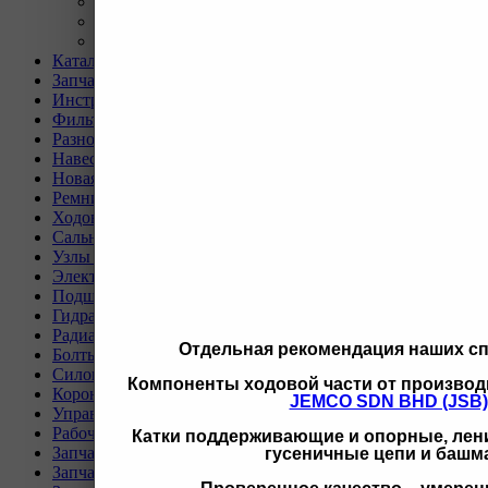
Вакансии
Реквизиты
Политика
Каталог
Запчасти для двигателей и сопутствующих систем
Инструмент и материалы для СТО
Фильтры для спецтехники
Разное
Навесное оборудование для экскаваторов
Новая спецтехника
Ремни для спецтехники
Ходовая часть для спецтехники
Сальники, прокладки, кольца для спецтехники
Узлы и агрегаты для спецтехники
Электрическая система
Подшипники, пальцы, шайбы и втулки
Гидравлическая система
Радиаторы для спецтехники
Отдельная рекомендация наших с
Болты и гайки для спецтехники
Силовая передача
Компоненты ходовой части от производ
Коронки, ножи, бокорезы для спецтехники
JEMCO SDN BHD (JSB)
Управление и кабина оператора
Рабочее оборудование
Катки поддерживающие и опорные, лени
Запчасти для техники SEM
гусеничные цепи и башм
Запчасти для техники XCMG