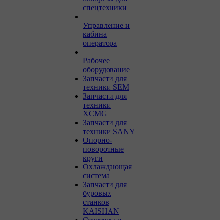
спецтехники
Управление и
кабина
оператора
Рабочее
оборудование
Запчасти для
техники SEM
Запчасти для
техники
XCMG
Запчасти для
техники SANY
Опорно-
поворотные
круги
Охлаждающая
система
Запчасти для
буровых
станков
KAISHAN
Стартеры и