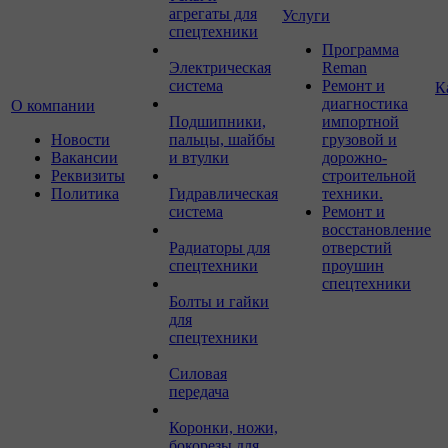
агрегаты для
Услуги
спецтехники
Программа
Электрическая
Reman
система
Ремонт и
К
диагностика
О компании
Подшипники,
импортной
Новости
пальцы, шайбы
грузовой и
Вакансии
и втулки
дорожно-
Реквизиты
строительной
Политика
Гидравлическая
техники.
система
Ремонт и
восстановление
Радиаторы для
отверстий
спецтехники
проушин
спецтехники
Болты и гайки
для
спецтехники
Силовая
передача
Коронки, ножи,
бокорезы для