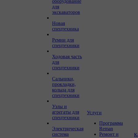
оборудование
для
экскаваторов
Новая
спецтехника
Ремни для
спецтехники
Ходовая часть
для
спецтехники
Сальники,
прокладки,
кольца для
спецтехники
Узлы и
агрегаты для
Услуги
спецтехники
Программа
Электрическая
Reman
система
Ремонт и
К