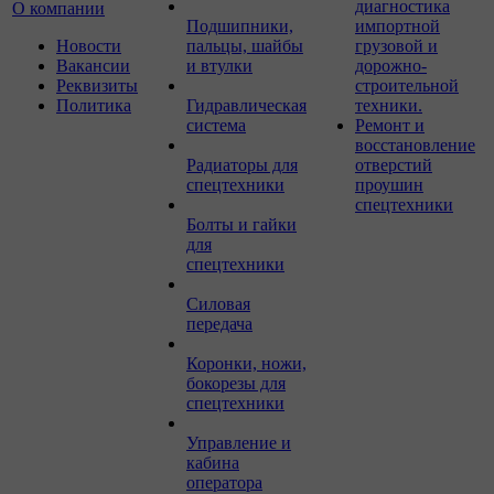
диагностика
О компании
Подшипники,
импортной
Новости
пальцы, шайбы
грузовой и
Вакансии
и втулки
дорожно-
Реквизиты
строительной
Политика
Гидравлическая
техники.
система
Ремонт и
восстановление
Радиаторы для
отверстий
спецтехники
проушин
спецтехники
Болты и гайки
для
спецтехники
Силовая
передача
Коронки, ножи,
бокорезы для
спецтехники
Управление и
кабина
оператора