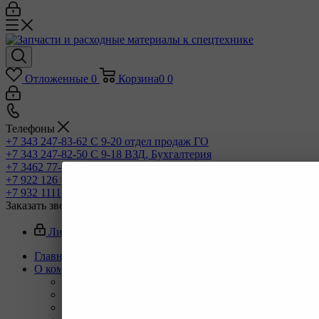
Отложенные
0
Корзина
0
0
Телефоны
+7 343 247-83-62
С 9-20 отдел продаж ГО
+7 343 247-82-50
С 9-18 ВЗД, Бухгалтерия
+7 3462 77-41-47
С 9-18 ОП г Сургут
+7 922 126 9 000
С 9-18 ОП г Новый Уренгой
+7 932 11111 42
С 9-18 ОП г Иркутск
Заказать звонок
Личный кабинет
Главная
О компании
Назад
О компании
Новости