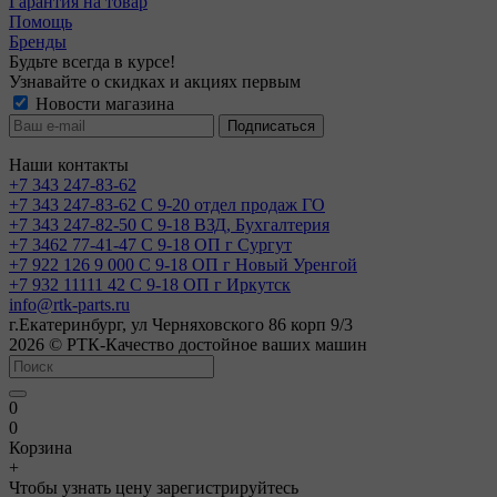
Гарантия на товар
Помощь
Бренды
Будьте всегда в курсе!
Узнавайте о скидках и акциях первым
Новости магазина
Наши контакты
+7 343 247-83-62
+7 343 247-83-62
С 9-20 отдел продаж ГО
+7 343 247-82-50
С 9-18 ВЗД, Бухгалтерия
+7 3462 77-41-47
С 9-18 ОП г Сургут
+7 922 126 9 000
С 9-18 ОП г Новый Уренгой
+7 932 11111 42
С 9-18 ОП г Иркутск
info@rtk-parts.ru
г.Екатеринбург, ул Черняховского 86 корп 9/3
2026 © РТК-Качество достойное ваших машин
0
0
Корзина
+
Чтобы узнать цену зарегистрируйтесь