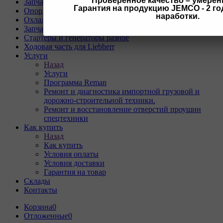
Проверенное качество – умерен
Запчасти для техники SANY
Гарантия на продукцию JEMCO - 2 год
Опорно-поворотные круги
наработки.
Охлаждающая система
Запчасти для буровых станков KAISHAN
Стартеры и генераторы разное
Ходовая часть для Liebherr
Услуги
Назад
Услуги
Программа Reman
Ремонт и диагностика импортной грузовой и
дорожно-строительной техники.
Ремонт и восстановление отверстий проушин
спецтехники
Как купить
Назад
Как купить
Условия оплаты
Условия доставки
Гарантия на товар
Склады
Контакты
Корзина
0
Отложенные
0