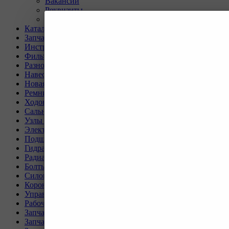
Вакансии
Реквизиты
Политика
Каталог
Запчасти для двигателей и сопутствующих систем
Инструмент и материалы для СТО
Фильтры для спецтехники
Разное
Навесное оборудование для экскаваторов
Новая спецтехника
Ремни для спецтехники
Ходовая часть для спецтехники
Сальники, прокладки, кольца для спецтехники
Узлы и агрегаты для спецтехники
Электрическая система
Подшипники, пальцы, шайбы и втулки
Гидравлическая система
Радиаторы для спецтехники
Болты и гайки для спецтехники
Силовая передача
Коронки, ножи, бокорезы для спецтехники
Управление и кабина оператора
Рабочее оборудование
Запчасти для техники SEM
Запчасти для техники XCMG