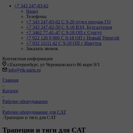
+7 343 247-83-62
Назад
Телефоны
+7 343 247-83-62
С 9-20 отдел продаж ГО
+7 343 247-82-50
С 9-18 ВЗД, Бухгалтерия
+7 3462 77-41-47
С 9-18 ОП г Сургут
+7 922 126 9 000
С 9-18 ОП г Новый Уренгой
+7 932 11111 42
С 9-18 ОП г Иркутск
Заказать звонок
Контактная информация
г.Екатеринбург, ул Черняховского 86 корп 9/3
info@rtk-parts.ru
Главная
-
Каталог
-
Рабочее оборудование
-
Рабочее оборудование для CAT
-
Трапеции и тяги для CAT
Трапеции и тяги для CAT