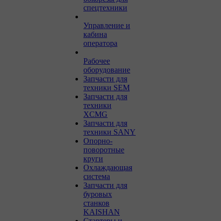
спецтехники
Управление и
кабина
оператора
Рабочее
оборудование
Запчасти для
техники SEM
Запчасти для
техники
XCMG
Запчасти для
техники SANY
Опорно-
поворотные
круги
Охлаждающая
система
Запчасти для
буровых
станков
KAISHAN
Стартеры и