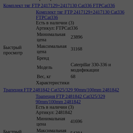
Комплект тяг FTP 2417129+2417130 Cat336 FTPCat336
Комплект тяг FTP 2417129+2417130 Cat336
FTPCat336
Есть в наличии (3)
Артикул: FTPCat336
Минимальная
23896
цена
Максимальная
Быстрый
31168
цена
просмотр
Бренд
Caterpillar 330-336 и
Модель
модификации
Вес, кг
68
Характеристики
Трапеция FTP 2481842 Cat325/329 90mm/100mm 2481842
Трапеция FTP 2481842 Cat325/329
90mm/100mm 2481842
Есть в наличии (3)
Артикул: 2481842
Минимальная
41696
цена
Максимальная
Быстрый