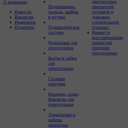
диагностика
О компании
Подшипники,
импортной
Новости
пальцы, шайбы
грузовой и
Вакансии
и втулки
дорожно-
Реквизиты
строительной
Политика
Гидравлическая
техники.
система
Ремонт и
восстановление
Радиаторы для
отверстий
спецтехники
проушин
спецтехники
Болты и гайки
для
спецтехники
Силовая
передача
Коронки, ножи,
бокорезы для
спецтехники
Управление и
кабина
оператора