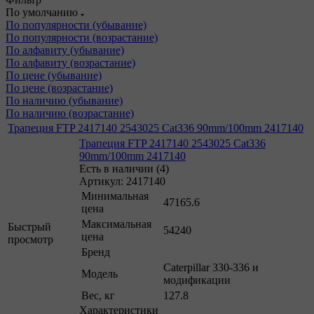
По умолчанию
По популярности (убывание)
По популярности (возрастание)
По алфавиту (убывание)
По алфавиту (возрастание)
По цене (убывание)
По цене (возрастание)
По наличию (убывание)
По наличию (возрастание)
Трапеция FTP 2417140 2543025 Cat336 90mm/100mm 2417140
Трапеция FTP 2417140 2543025 Cat336
90mm/100mm 2417140
Есть в наличии (4)
Артикул: 2417140
Минимальная
47165.6
цена
Максимальная
Быстрый
54240
цена
просмотр
Бренд
Caterpillar 330-336 и
Модель
модификации
Вес, кг
127.8
Характеристики