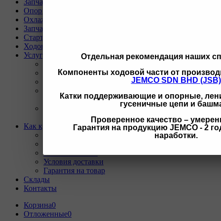
Запчасти для техники SANY
Опорно-поворотные круги
Охлаждающая система
Запчасти для буровых станков KAISHAN
Стартеры и генераторы разное
Ходовая часть для Liebherr
Услуги
Отдельная рекомендация наших с
Назад
Компоненты ходовой части от производ
Услуги
JEMCO SDN BHD (JSB)
Программа Reman
Ремонт и диагностика импортной грузовой и
Катки поддерживающие и опорные, лени
дорожно-строительной техники.
гусеничные цепи и башм
Ремонт и восстановление отверстий проушин
спецтехники
Проверенное качество – умерен
Как купить
Гарантия на продукцию JEMCO - 2 год
Назад
наработки.
Как купить
Условия оплаты
Условия доставки
Гарантия на товар
Склады
Контакты
Корзина
0
Отложенные
0