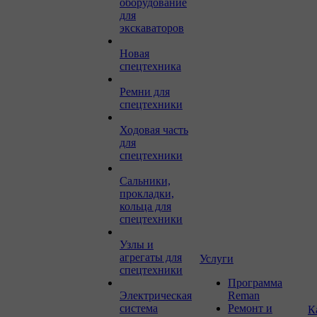
оборудование
для
экскаваторов
Новая
спецтехника
Ремни для
спецтехники
Ходовая часть
для
спецтехники
Сальники,
прокладки,
кольца для
спецтехники
Узлы и
агрегаты для
Услуги
спецтехники
Программа
Электрическая
Reman
система
Ремонт и
К