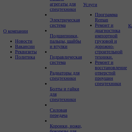
агрегаты для
Услуги
спецтехники
Программа
Электрическая
Reman
система
Ремонт и
К
диагностика
О компании
Подшипники,
импортной
Новости
пальцы, шайбы
грузовой и
Вакансии
и втулки
дорожно-
Реквизиты
строительной
Политика
Гидравлическая
техники.
система
Ремонт и
восстановление
Радиаторы для
отверстий
спецтехники
проушин
спецтехники
Болты и гайки
для
спецтехники
Силовая
передача
Коронки, ножи,
бокорезы для